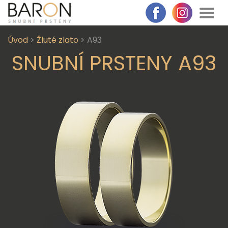
Úvod
>
Žluté zlato
> A93
SNUBNÍ PRSTENY A93
DETAIL PRSTENU